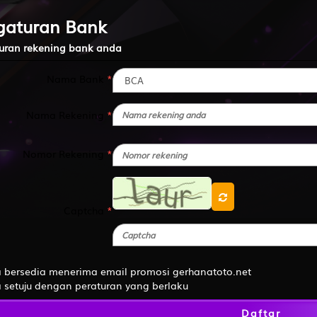
gaturan Bank
uran rekening bank anda
Nama Bank
*
Nama Rekening
*
Nomor Rekening
*
Captcha
*
 bersedia menerima email promosi gerhanatoto.net
 setuju dengan peraturan yang berlaku
Daftar