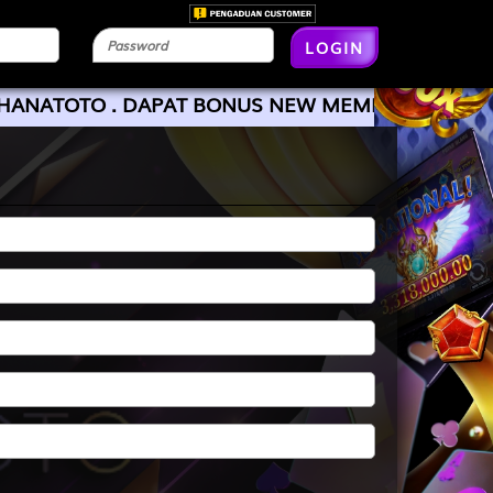
LOGIN
OTO . DAPAT BONUS NEW MEMBER UP TO 15%, BO