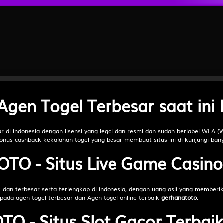
*
en Togel Terbesar saat ini N
r di indonesia dengan lisensi yang legal dan resmi dan sudah berlabel WLA (W
n bonus cashback kekalahan togel yang besar membuat situs ini di kunjungi ba
O - Situs Live Game Casino
 dan terbesar serta terlengkap di indonesia, dengan uang asli yang memberik
ada agen togel terbesar dan Agen togel online terbaik
gerhanatoto.
 - Situs Slot Gacor Terbaik 