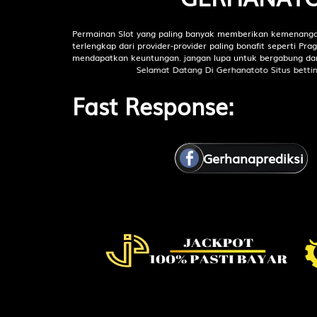
Permainan Slot yang paling banyak memberikan kemenangan, 
terlengkap dari provider-provider paling bonafit seperti P
mendapatkan keuntungan. jangan lupa untuk bergabung dan
Selamat Datang Di Gerhanatoto Situs betting online t
Fast Response:
Gerhanaprediksi