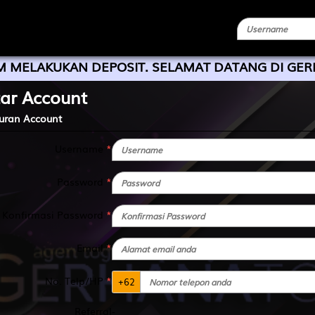
AKUKAN DEPOSIT. SELAMAT DATANG DI GERHANAT
ar Account
uran Account
Username
*
Password
*
Konfirmasi Password
*
Email
*
No. Telp/HP
*
+62
Referral
-